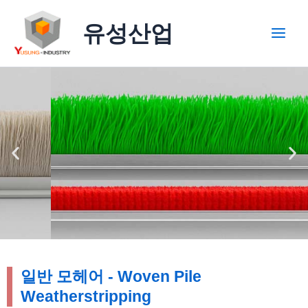
콘
Main
텐
유성산업
Men
츠
로
건
너
뛰
기
고품질 제품 생산에
최우선
일반 모헤어 - Woven Pile
Weatherstripping