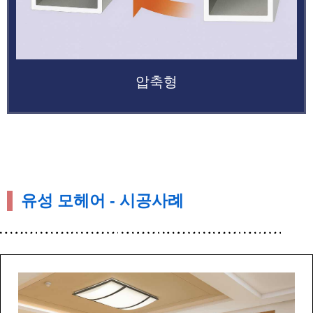
압축형
유성 모헤어 - 시공사례