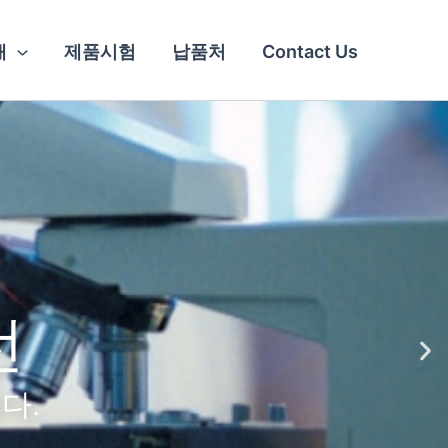
개
제품시험
납품처
Contact Us
선
다.