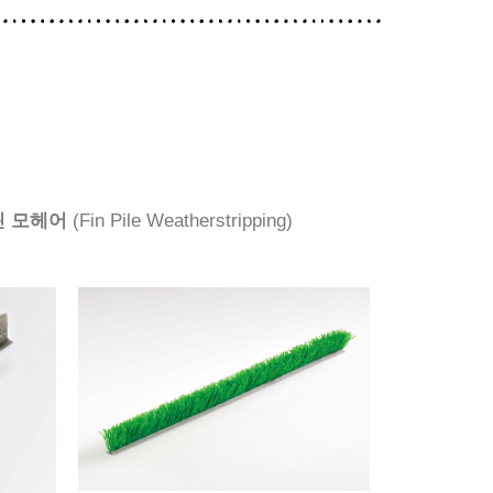
핀 모헤어
(Fin Pile Weatherstripping)