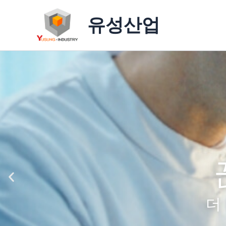
콘
유성산업
텐
츠
로
건
너
뛰
기
더