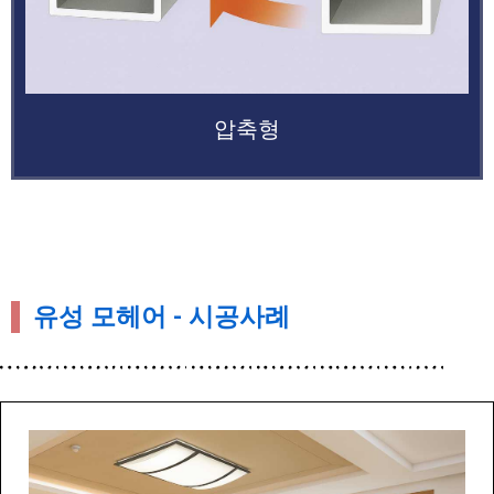
압축형
유성 모헤어 - 시공사례