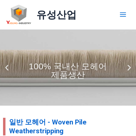
콘
Main
텐
유성산업
Men
츠
로
건
너
뛰
기
100% 국내산 모헤어
제품생산
일반 모헤어 - Woven Pile
Weatherstripping